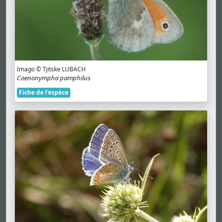
Imago © Tjitske LUBACH
Coenonympha pamphilus
Fiche de l'espèce