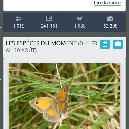
Lire la suite
1 015
241 161
1 685
62 298
LES ESPÈCES DU MOMENT
(DU 1ER
AU 10 AOÛT)