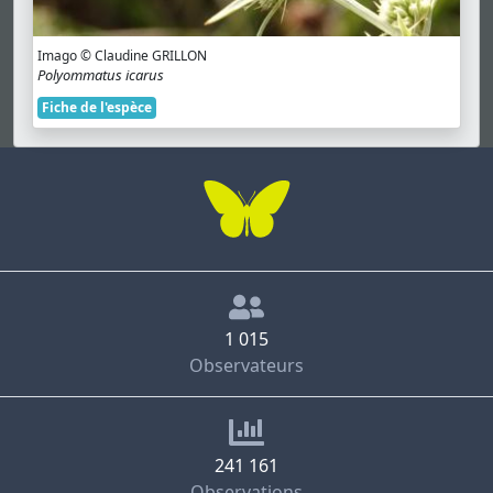
Imago © Claudine GRILLON
Polyommatus icarus
Fiche de l'espèce
1 015
Observateurs
241 161
Observations