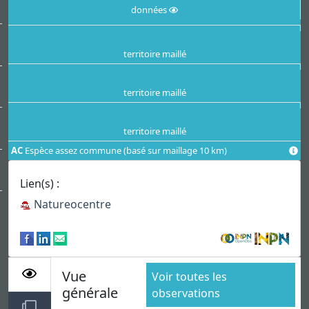
données
territoire maillé
territoire maillé
territoire maillé
AC
Espèce assez commune (basé sur maillage 10 km)
Lien(s) :
Natureocentre
Vue
Voir toutes les
générale
observations