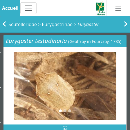
Accueil
Scutelleridae
>
Eurygastrinae
>
Eurygaster
Eurygaster testudinaria
(Geoffroy in Fourcroy, 1785)
53